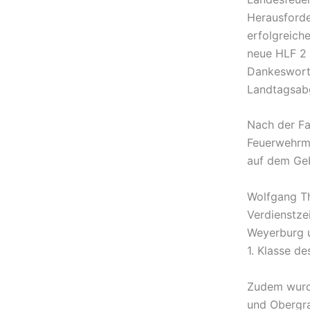
Herausforde
erfolgreich
neue HLF 2 
Dankesworte
Landtagsabg
Nach der Fa
Feuerwehrmi
auf dem Ge
Wolfgang Th
Verdienstze
Weyerburg u
1. Klasse d
Zudem wurde
und Obergra