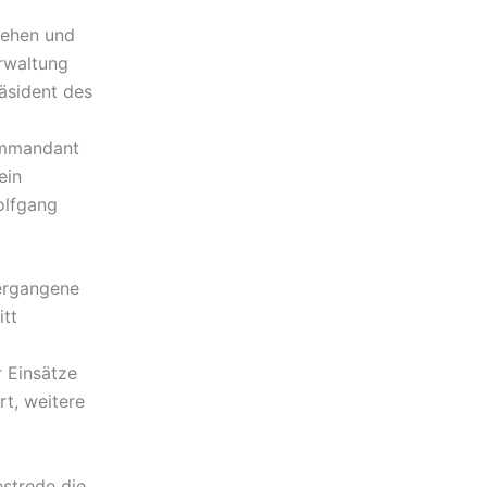
tehen und
erwaltung
äsident des
ommandant
ein
olfgang
ergangene
itt
r Einsätze
t, weitere
strede die