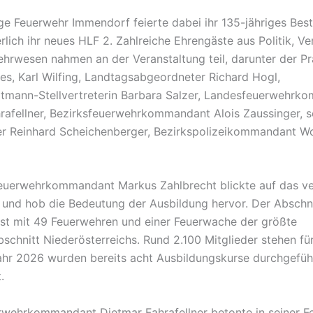
lige Feuerwehr Immendorf feierte dabei ihr 135-jähriges Bes
rlich ihr neues HLF 2. Zahlreiche Ehrengäste aus Politik, V
hrwesen nahmen an der Veranstaltung teil, darunter der Pr
s, Karl Wilfing, Landtagsabgeordneter Richard Hogl,
tmann-Stellvertreterin Barbara Salzer, Landesfeuerwehrk
rafellner, Bezirksfeuerwehrkommandant Alois Zaussinger, s
ter Reinhard Scheichenberger, Bezirkspolizeikommandant W
euerwehrkommandant Markus Zahlbrecht blickte auf das v
 und hob die Bedeutung der Ausbildung hervor. Der Abschn
ist mit 49 Feuerwehren und einer Feuerwache der größte
schnitt Niederösterreichs. Rund 2.100 Mitglieder stehen fü
Jahr 2026 wurden bereits acht Ausbildungskurse durchgeführ
.
wehrkommandant Dietmar Fahrafellner betonte in seiner Fe