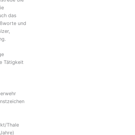
ie
uch das
ußworte und
lzer,
ng.
ge
e Tätigkeit
uerwehr
enstzeichen
kt/Thale
Jahre)