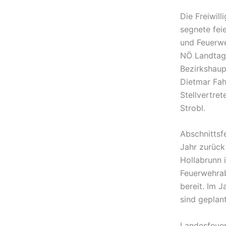
Die Freiwil
segnete feie
und Feuerwe
NÖ Landtage
Bezirkshaup
Dietmar Fah
Stellvertre
Strobl.
Abschnittsf
Jahr zurück
Hollabrunn 
Feuerwehrab
bereit. Im 
sind geplant
Landesfeuer