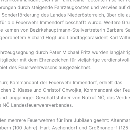
rungen durch steigende Fahrzeugkosten und verwies auf d
e Sonderförderung des Landes Niederösterreich, über die a
für die Feuerwehr Immendorf beschafft wurde. Weitere Gr
 kamen von Bezirkshauptmann-Stellvertreterin Barbara Sa
eordnetem Richard Hogl und Landtagspräsident Karl Wilfi
hrzeugsegnung durch Pater Michael Fritz wurden langjähri
tglieder mit dem Ehrenzeichen für vieljährige verdienstvoll
biet des Feuerwehrwesens ausgezeichnet.
ürr, Kommandant der Feuerwehr Immendorf, erhielt das
ichen 2. Klasse und Christof Chwojka, Kommandant der Fe
nd langjähriger Geschäftsführer von Notruf NÖ, das Verdi
es NÖ Landesfeuerwehrverbandes.
n mehrere Feuerwehren für ihre Jubiläen geehrt: Altenmar
bern (100 Jahre), Hart-Aschendorf und Großnondorf (125 