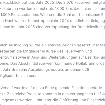
 Rückblick auf das Jahr 2025: Die 2.076 Feuerwehrmitglie
Hollabrunn wurden zu mehr als 1.000 Einsätzen alarmiert un
11.000 Einsatzstunden. Während die Zahl der technischen E
um Hochwasser-Katastrophenjahr 2024 deutlich zurückging
e man im Jahr 2025 eine Verdoppelung der Brandeinsätze
.
eich Ausbildung wurde ein starkes Zeichen gesetzt: Insges
estierten die Mitglieder in Kurse des Feuerwehr- und
zentrums sowie in Aus- und Weiterbildungen auf Bezirks- u
bene. Das Abschnittsfeuerwehrkommando Hollabrunn organ
n Jahr dreizehn Ausbildungsmodule, an denen 628
tglieder teilnahmen.
 Verlauf wurde auf die zu Ende gehende Funktionsperiode
ckt. Zahlreiche Projekte konnten in den vergangenen fünf J
 umgesetzt werden – darunter die Einführung von Einsatzle