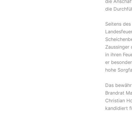
die Anschaf
die Durchf
Seitens de
Landesfeuer
Scheichenbe
Zaussinger 
in ihren Fe
er besonder
hohe Sorgfa
Das bewähr
Brandrat Ma
Christian H
kandidiert f