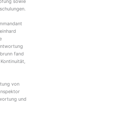
mpfung sowie
schulungen.
ommandant
Reinhard
e
antwortung
abrunn fand
Kontinuität,
tung von
inspektor
twortung und