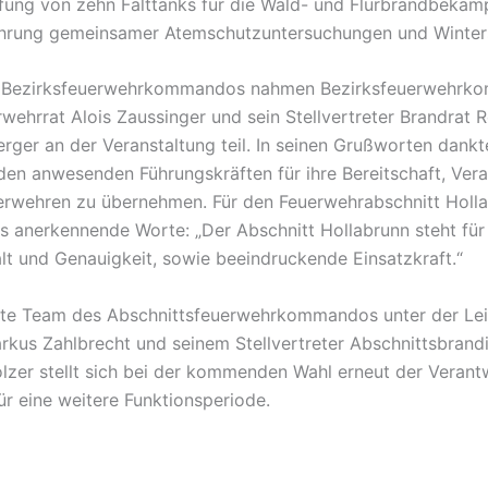
fung von zehn Falttanks für die Wald- und Flurbrandbekä
ührung gemeinsamer Atemschutzuntersuchungen und Winter
s Bezirksfeuerwehrkommandos nahmen Bezirksfeuerwehrk
wehrrat Alois Zaussinger und sein Stellvertreter Brandrat 
rger an der Veranstaltung teil. In seinen Grußworten dankt
den anwesenden Führungskräften für ihre Bereitschaft, Ver
uerwehren zu übernehmen. Für den Feuerwehrabschnitt Holl
s anerkennende Worte: „Der Abschnitt Hollabrunn steht für 
lt und Genauigkeit, sowie beeindruckende Einsatzkraft.“
te Team des Abschnittsfeuerwehrkommandos unter der Lei
rkus Zahlbrecht und seinem Stellvertreter Abschnittsbrand
olzer stellt sich bei der kommenden Wahl erneut der Veran
ür eine weitere Funktionsperiode.