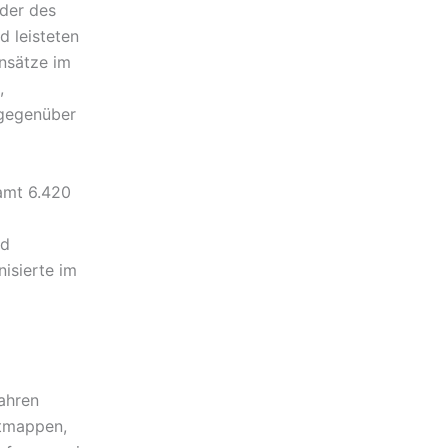
der des
d leisteten
insätze im
,
 gegenüber
amt 6.420
nd
isierte im
ahren
itmappen,