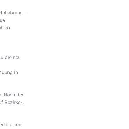
Hollabrunn –
eue
ahlen
6 die neu
ladung in
n. Nach den
f Bezirks-,
erte einen