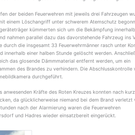
ffen der beiden Feuerwehren mit jeweils drei Fahrzeugen w
it einem Löschangriff unter schwerem Atemschutz begonn
geräteträger kümmerten sich um die Bekämpfung innerhalb
d nahmen parallel dazu das davorstehende Fahrzeug ins Vi
e durch die insgesamt 33 Feuerwehrmänner rasch unter Kon
d innerhalb einer halben Stunde gelöscht werden. Anschli
ich das glosende Dämmmaterial entfernt werden, um ein
ammen des Brandes zu verhindern. Die Abschlusskontrolle
mebildkamera durchgeführt.
ls anwesenden Kräfte des Roten Kreuzes konnten nach kurz
cken, da glücklicherweise niemand bei dem Brand verletzt
 Stunden nach der Alarmierung waren die Feuerwehren
sdorf und Hadres wieder einsatzbereit eingerückt.