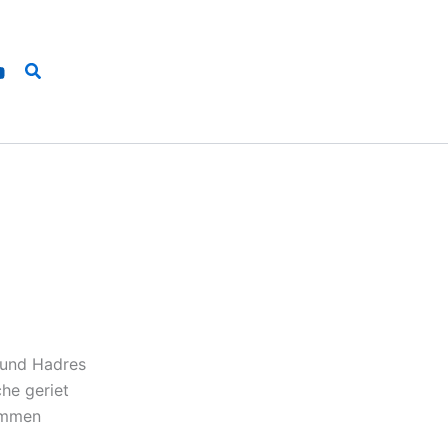
Suchen
 und Hadres
che geriet
ammen