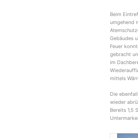
Beim Eintre
umgehend m
Atemschutz
Gebäudes un
Feuer konnt
gebracht un
im Dachbere
Wiederauffl
mittels Wär
Die ebenfal
wieder abrü
Bereits 1,5
Untermarker