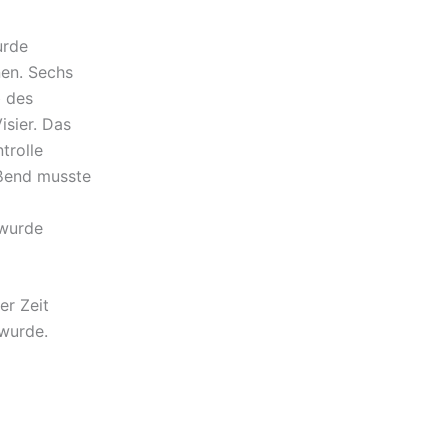
urde
en. Sechs
 des
sier. Das
trolle
eßend musste
 wurde
er Zeit
 wurde.