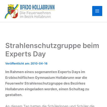
Zum
Inhalt
springen
Strahlenschutzgruppe beim
Experts Day
2010-04-16
Im Rahmen eines sogenannten Experts Days im
Erzbischöflichen Gymnasium Hollabrunn war die
Feuerwehr Strahlenschutzgruppe des Bezirkes
Hollabrunn eingeladen worden, einen Schultag zu
gestalten.
An diesem Tag hatten die Schülerinnen und Schüler die