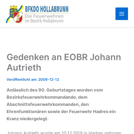
Zum
Inhalt
springen
Gedenken an EOBR Johann
Autrieth
2009-12-12
Anlässlich des 90. Geburtstages wurden vom
Bezirksfeuerwehrkommandando, dem
Abschnittsfeuerwehrkommanden, den
Ehrenfunktionären sowie der Feuerwehr Hadres ein
Kranz niedergelegt.
Johann Autrieth wurde am 10.12.1919 in Hadres geboren.