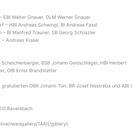
– EBI Walter Gnauer, OLM Werner Gnauer
f – HBI Andreas Schwingl, BI Andreas Fassl
 – BI Manfred Trauner, SB Georg Schüszler
f – Andreas Kisser
 Scheichenberger, BSB Johann Geisschläger, HBI Herbert
r, OBI Ernst Brandstetter
 gratulierten OBR Johann Türr, BR Josef Nestreba und ABI
.
KDO Ravelsbach
hive/newsgallery/144/{/gallery}