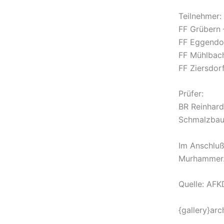
Teilnehmer:
FF Grübern 
FF Eggendor
FF Mühlbach
FF Ziersdor
Prüfer:
BR Reinhard
Schmalzbaue
Im Anschluß
Murhammer
Quelle: AF
{gallery}arc