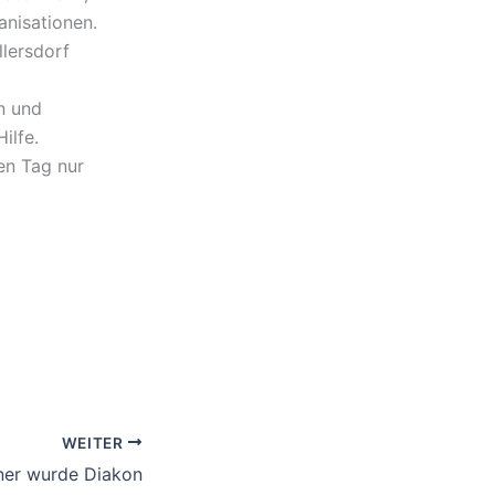
anisationen.
lersdorf
n und
ilfe.
en Tag nur
WEITER
ner wurde Diakon