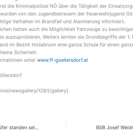
und die Kriminalpolizei NÖ über die Tätigkeit der Einsatzorg
 wurden von den Jugendbetreuern der Feuerwehrjugend Göl
htige Verhalten im Brandfall und Alarmierung informiert.
ichen hatten auch die Möglichkeit Fahrzeuge zu besichtige
e auszuprobieren. Weiters lernten sie Grundbegriffe der 1. H
tand im Bezirk Hollabrunn eine ganze Schule für einen ganz
hema Sicherheit.
ormationen unter
www.ff-goellersdorf.at
öllersdorf
hive/newsgallery/128/{/gallery}
Ausbilder und Prüfer standen selbst auf dem Prüfstand
BSB Josef Weid