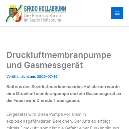
Zum
Inhalt
springen
Druckluftmembranpumpe
und Gasmessgerät
2009-07-19
Seitens des Bezirksfeuerkommandos Hollabrunn wurde
eine Druckluftmembranpumpe und ein Gassmesgerät an
die Feuerwehr Ziersdorf übergeben.
Eingesetzt wird diese Pumpe vor allem in
explosionsgefährdeten Bereichen. Der Antrieb erfolgt
mittels Druckluft, somit ist die Gefahr einer Funkenbildung