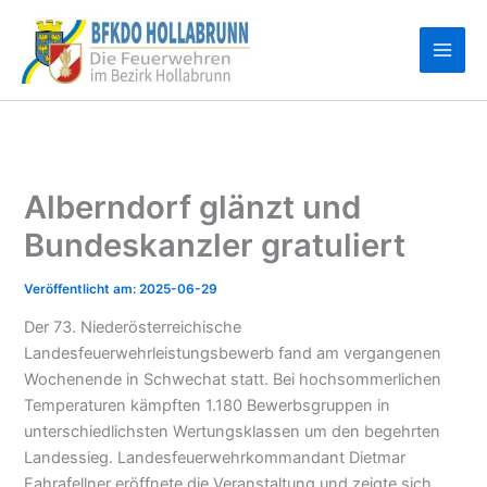
Zum
Inhalt
springen
Alberndorf glänzt und
Bundeskanzler gratuliert
2025-06-29
Der 73. Niederösterreichische
Landesfeuerwehrleistungsbewerb fand am vergangenen
Wochenende in Schwechat statt. Bei hochsommerlichen
Temperaturen kämpften 1.180 Bewerbsgruppen in
unterschiedlichsten Wertungsklassen um den begehrten
Landessieg. Landesfeuerwehrkommandant Dietmar
Fahrafellner eröffnete die Veranstaltung und zeigte sich