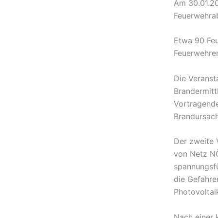
Am 30.01.20
Feuerwehrab
Etwa 90 Feu
Feuerwehren
Die Veranst
Brandermittl
Vortragende
Brandursach
Der zweite 
von Netz NÖ
spannungsf
die Gefahr
Photovoltai
Nach einer