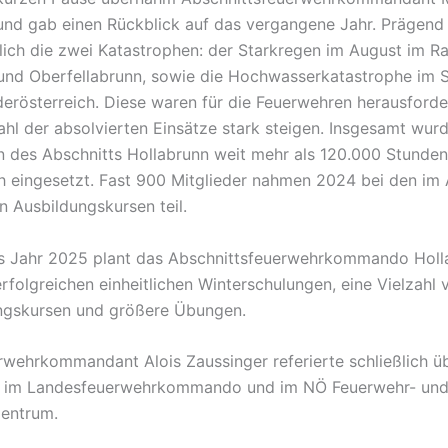
und gab einen Rückblick auf das vergangene Jahr. Prägend
lich die zwei Katastrophen: der Starkregen im August im 
und Oberfellabrunn, sowie die Hochwasserkatastrophe im
derösterreich. Diese waren für die Feuerwehren herausford
Zahl der absolvierten Einsätze stark steigen. Insgesamt wu
 des Abschnitts Hollabrunn weit mehr als 120.000 Stunden
h eingesetzt. Fast 900 Mitglieder nahmen 2024 bei den im 
 Ausbildungskursen teil.
s Jahr 2025 plant das Abschnittsfeuerwehrkommando Holl
rfolgreichen einheitlichen Winterschulungen, eine Vielzahl 
ngskursen und größere Übungen.
rwehrkommandant Alois Zaussinger referierte schließlich ü
n im Landesfeuerwehrkommando und im NÖ Feuerwehr- un
zentrum.