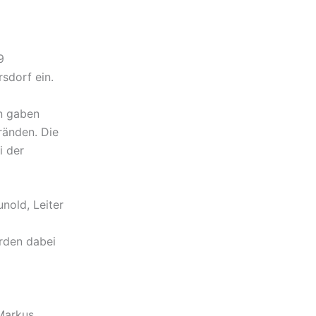
9
sdorf ein.
en gaben
Bränden. Die
i der
nold, Leiter
rden dabei
Markus