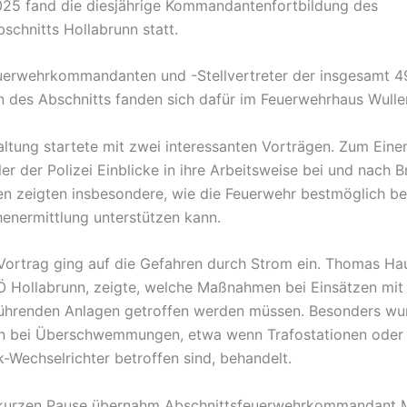
25 fand die diesjährige Kommandantenfortbildung des
schnitts Hollabrunn statt.
erwehrkommandanten und -Stellvertreter der insgesamt 4
 des Abschnitts fanden sich dafür im Feuerwehrhaus Wuller
altung startete mit zwei interessanten Vorträgen. Zum Ein
er der Polizei Einblicke in ihre Arbeitsweise bei und nach 
n zeigten insbesondere, wie die Feuerwehr bestmöglich be
enermittlung unterstützen kann.
Vortrag ging auf die Gefahren durch Strom ein. Thomas Hau
 Hollabrunn, zeigte, welche Maßnahmen bei Einsätzen mit
ührenden Anlagen getroffen werden müssen. Besonders wu
en bei Überschwemmungen, etwa wenn Trafostationen oder
k-Wechselrichter betroffen sind, behandelt.
 kurzen Pause übernahm Abschnittsfeuerwehrkommandant 