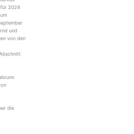
 für 2024
Raum
 September
ernd und
rden von den
Abschnitt
abrunn
von
ber die
d