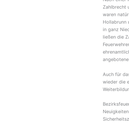
Zahlbrecht 
waren natür
Hollabrunn 
in ganz Nie
ließen die 
Feuerwehren
ehrenamtlic
angebotenen
Auch für da
wieder die e
Weiterbildu
Bezirksfeue
Neuigkeite
Sicherheits