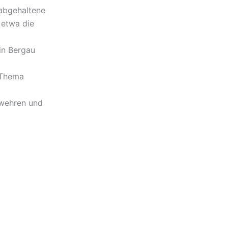
 abgehaltene
 etwa die
in Bergau
 Thema
rwehren und