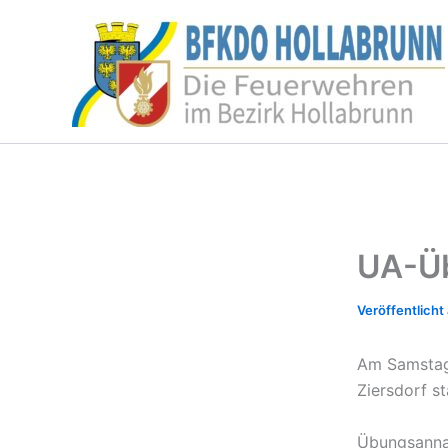
Zum
Inhalt
springen
UA-Üb
Am Samstag,
Ziersdorf st
Übungsannah