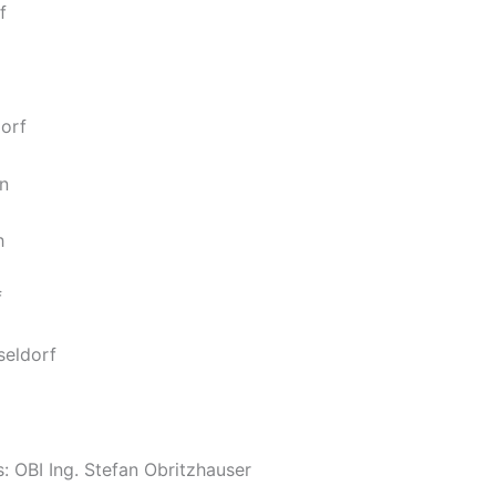
f
orf
n
h
f
seldorf
: OBI Ing. Stefan Obritzhauser