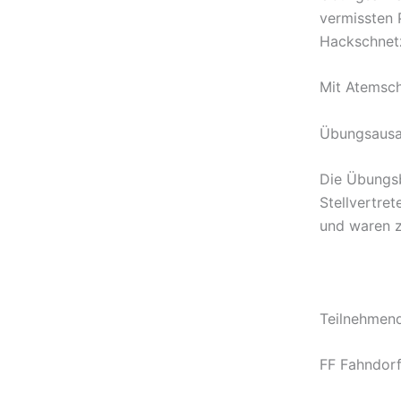
vermissten 
Hackschnetz
Mit Atemsch
Übungsausar
Die Übungs
Stellvertre
und waren z
Teilnehmen
FF Fahndor