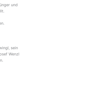
dünger und
lt.
en.
ngl, sein
Josef Wenzl
n.