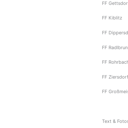
FF Gettsdor
FF Kiblitz
FF Dippersd
FF Radlbrun
FF Rohrbac
FF Ziersdor
FF Großmei
Text & Fotos