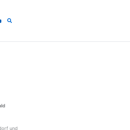
Suchen
ald
dorf und