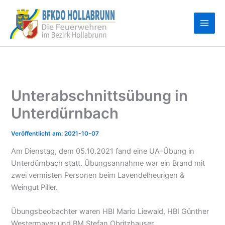
Zum
Inhalt
springen
Unterabschnittsübung in
Unterdürnbach
2021-10-07
Am Dienstag, dem 05.10.2021 fand eine UA-Übung in
Unterdürnbach statt. Übungsannahme war ein Brand mit
zwei vermisten Personen beim Lavendelheurigen &
Weingut Piller.
Übungsbeobachter waren HBI Mario Liewald, HBI Günther
Westermayer und BM Stefan Obritzhauser