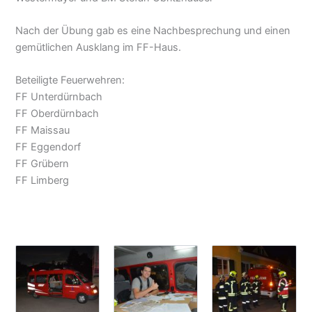
Nach der Übung gab es eine Nachbesprechung und einen
gemütlichen Ausklang im FF-Haus.
Beteiligte Feuerwehren:
FF Unterdürnbach
FF Oberdürnbach
FF Maissau
FF Eggendorf
FF Grübern
FF Limberg