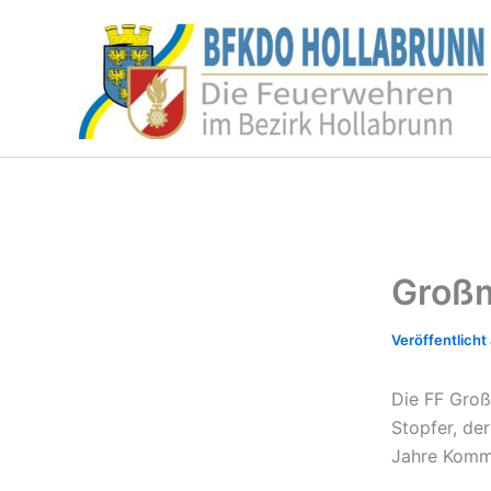
Zum
Inhalt
springen
Großm
Die FF Groß
Stopfer, d
Jahre Komma