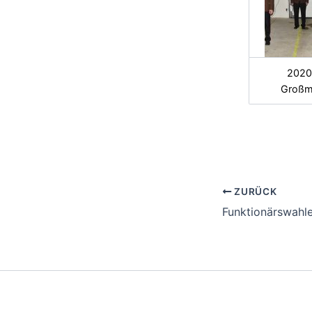
2020
Großme
ZURÜCK
Funktionärswahl