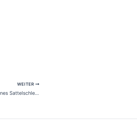
WEITER
Wendemanöver eines Sattelschleppers scheitert!