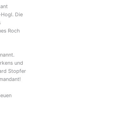
dant
-Hogl. Die
s
nes Roch
nannt.
irkens und
ard Stopfer
mmandant!
neuen