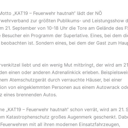
otto „KAT19 – Feuerwehr hautnah“ lädt der NÖ
wehrverband zur größten Publikums- und Leistungsshow d
m 21. September von 10-18 Uhr die Tore am Gelände des F
e Besucher ein Programm der Superlative. Eines, bei dem d
u beobachten ist. Sondern eines, bei dem der Gast zum Haup
venkitzel liebt und ein wenig Mut mitbringt, der wird am 21
en einen oder anderen Adrenalinkick erleben. Beispielswe
nem Atemschutzgerät durch verrauchte Häuser, bei einer
tion von eingeklemmten Personen aus einem Autowrack od
z eines brennenden Autos.
e „KAT19 – Feuerwehr hautnah“ schon verrät, wird am 21.
dem Katastrophenschutz großes Augenmerk geschenkt. Dab
 Feuerwehren mit all ihren modernen Einsatzfahrzeugen,