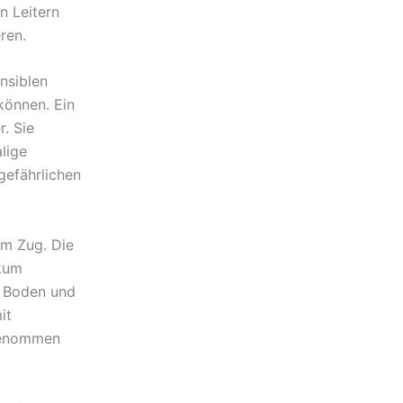
n Leitern
ren.
nsiblen
können. Ein
. Sie
lige
gefährlichen
am Zug. Die
kum
m Boden und
it
genommen