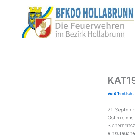
Zum
Inhalt
springen
KAT1
21. Septemb
Österreich
Sicherheits
einzutauche