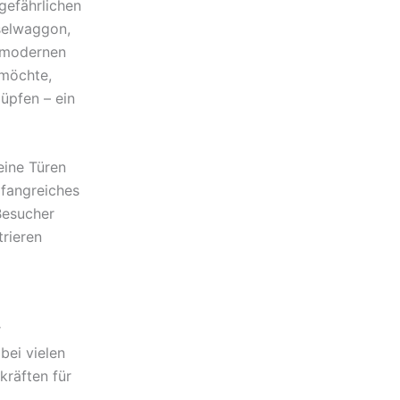
gefährlichen
sselwaggon,
chmodernen
 möchte,
üpfen – ein
eine Türen
mfangreiches
Besucher
rieren
r
bei vielen
kräften für