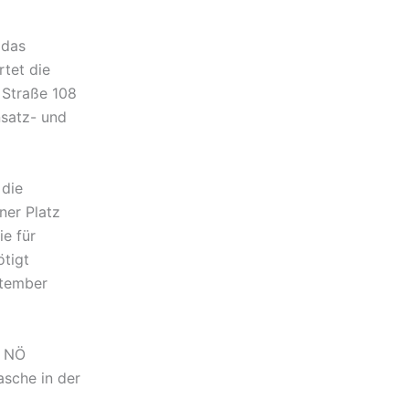
 das
rtet die
 Straße 108
nsatz- und
 die
ner Platz
ie für
tigt
ptember
s NÖ
sche in der