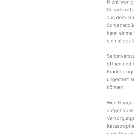
Nicht wenig
Schadstoffe
aus dem ein
Schutzanzüg
kann einmal
einmaliges E
Selbstverst
öffnen und 
Kinderprogr
ungestört a
können.
Wen Hunger 
aufgehoben.
Versorgungs
Katastrophe
neue Energi