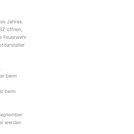
es Jahres.
SZ öffnen,
ie Feuerwehr
tdarsteller
.
ise beim
er beim
 September
ei werden