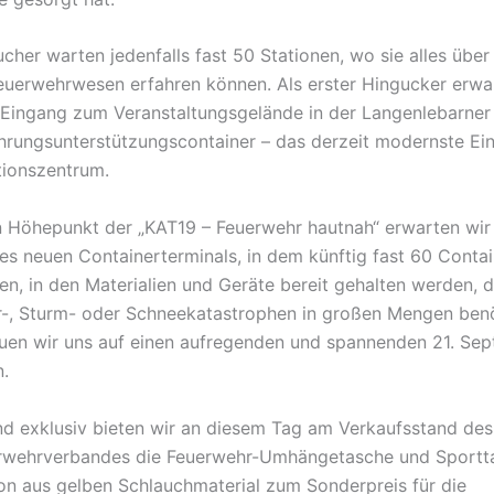
cher warten jedenfalls fast 50 Stationen, wo sie alles über
 Feuerwehrwesen erfahren können. Als erster Hingucker erwa
Eingang zum Veranstaltungsgelände in der Langenlebarner
hrungsunterstützungscontainer – das derzeit modernste Ei
ionszentrum.
n Höhepunkt der „KAT19 – Feuerwehr hautnah“ erwarten wir
es neuen Containerterminals, in dem künftig fast 60 Contai
en, in den Materialien und Geräte bereit gehalten werden, d
-, Sturm- oder Schneekatastrophen in großen Mengen benö
uen wir uns auf einen aufregenden und spannenden 21. Se
n.
nd exklusiv bieten wir an diesem Tag am Verkaufsstand de
rwehrverbandes die Feuerwehr-Umhängetasche und Sportta
on aus gelben Schlauchmaterial zum Sonderpreis für die