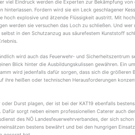
er viel Eindruck werden die Experten zur Bekämpfung von 
n hinterlassen. Fordern wird sie ein Leck geschlagener Ke
e hoch explosive und ätzende Flüssigkeit austritt. Mit ho
en werden sie versuchen das Loch zu schließen. Und wer
 selbst in den Schutzanzug aus säurefestem Kunststoff schl
rlebnis.
ändlich wird auch das Feuerwehr- und Sicherheitszentrum s
einen Blick hinter die Ausbildungskulissen gewähren. Ein u
amm wird jedenfalls dafür sorgen, dass sich die größeren 
uf ihre heißen oder technischen Herausforderungen konzent
oder Durst plagen, der ist bei der KAT19 ebenfalls bestens
 Dafür sorgt neben einem professionellen Caterer auch de
dienst des NÖ Landesfeuerwehrverbandes, der sich schon 
neinsätzen bestens bewährt und bei den hungrigen Einsatz
e gesorgt hat.