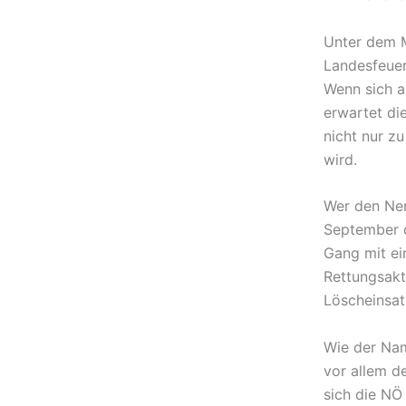
Unter dem M
Landesfeuer
Wenn sich a
erwartet di
nicht nur z
wird.
Wer den Ner
September d
Gang mit ei
Rettungsak
Löscheinsat
Wie der Nam
vor allem 
sich die NÖ