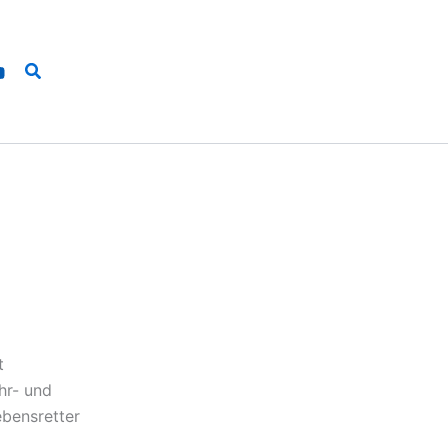
Suchen
t
hr- und
ebensretter