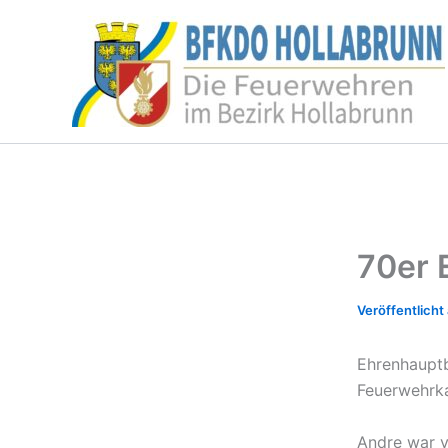
Zum
Inhalt
springen
70er 
Ehrenhauptb
Feuerwehrka
Andre war 