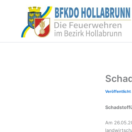
Zum
Inhalt
springen
Schad
Schadstoff
Am 26.05.20
landwirtsch