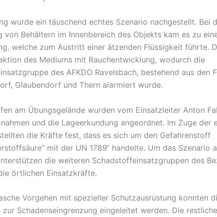
ng wurde ein täuschend echtes Szenario nachgestellt. Bei 
von Behältern im Innenbereich des Objekts kam es zu ein
g, welche zum Austritt einer ätzenden Flüssigkeit führte. D
aktion des Mediums mit Rauchentwicklung, wodurch die
einsatzgruppe des AFKDO Ravelsbach, bestehend aus den 
rf, Glaubendorf und Thern alarmiert wurde.
ffen am Übungsgelände wurden vom Einsatzleiter Anton Fal
nahmen und die Lageerkundung angeordnet. Im Zuge der e
tellten die Kräfte fest, dass es sich um den Gefahrenstoff
rstoffsäure“ mit der UN 1789“ handelte. Um das Szenario 
nterstützen die weiteren Schadstoffeinsatzgruppen des Be
ie örtlichen Einsatzkräfte.
asche Vorgehen mit spezieller Schutzausrüstung konnten di
ur Schadenseingrenzung eingeleitet werden. Die restliche