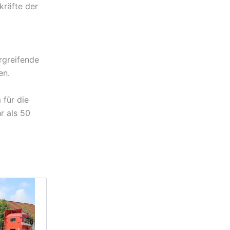
kräfte der
rgreifende
en.
 für die
r als 50