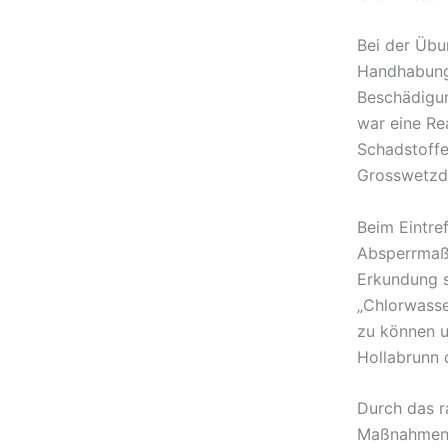
Bei der Übu
Handhabung 
Beschädigun
war eine Re
Schadstoff
Grosswetzdo
Beim Eintre
Absperrmaß
Erkundung s
„Chlorwasse
zu können u
Hollabrunn d
Durch das r
Maßnahmen z