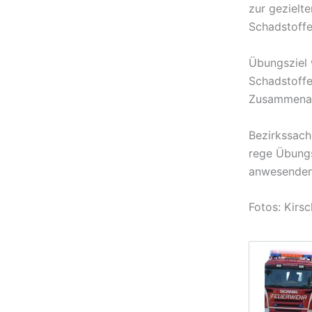
zur gezielt
Schadstoff
Übungsziel 
Schadstoffe
Zusammenarb
Bezirkssach
rege Übungs
anwesenden
Fotos: Kirs