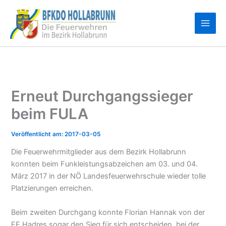
Zum
Inhalt
springen
Erneut Durchgangssieger
beim FULA
2017-03-05
Die Feuerwehrmitglieder aus dem Bezirk Hollabrunn
konnten beim Funkleistungsabzeichen am 03. und 04.
März 2017 in der NÖ Landesfeuerwehrschule wieder tolle
Platzierungen erreichen.
Beim zweiten Durchgang konnte Florian Hannak von der
FF Hadres sogar den Sieg für sich entscheiden, bei der