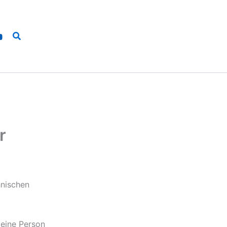
Suchen
r
hnischen
 eine Person