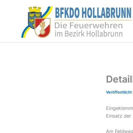
Zum
Inhalt
springen
Detai
Eingeklemmt
Einsatz der
Am Feldweg 