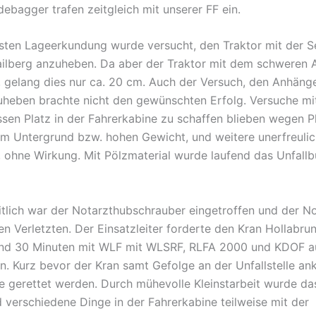
ebagger trafen zeitgleich mit unserer FF ein.
sten Lageerkundung wurde versucht, den Traktor mit der S
lberg anzuheben. Da aber der Traktor mit dem schweren 
r, gelang dies nur ca. 20 cm. Auch der Versuch, den Anhäng
heben brachte nicht den gewünschten Erfolg. Versuche mi
sen Platz in der Fahrerkabine zu schaffen blieben wegen 
 Untergrund bzw. hohen Gewicht, und weitere unerfreulic
, ohne Wirkung. Mit Pölzmaterial wurde laufend das Unfallb
tlich war der Notarzthubschrauber eingetroffen und der No
n Verletzten. Der Einsatzleiter forderte den Kran Hollabrun
und 30 Minuten mit WLF mit WLSRF, RLFA 2000 und KDOF a
in. Kurz bevor der Kran samt Gefolge an der Unfallstelle a
te gerettet werden. Durch mühevolle Kleinstarbeit wurde da
d verschiedene Dinge in der Fahrerkabine teilweise mit der