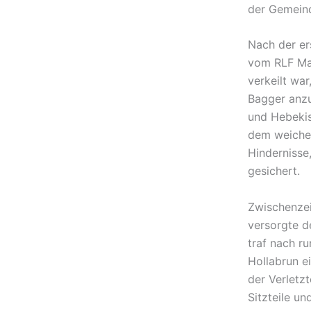
der Gemeind
Nach der er
vom RLF Mai
verkeilt wa
Bagger anzu
und Hebekis
dem weichem
Hindernisse
gesichert.
Zwischenzei
versorgte de
traf nach r
Hollabrun e
der Verletz
Sitzteile un