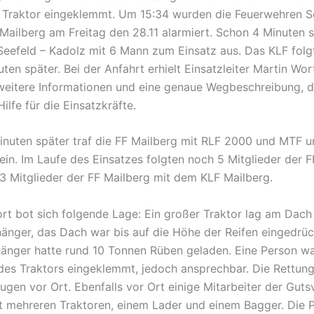
 Traktor eingeklemmt. Um 15:34 wurden die Feuerwehren S
Mailberg am Freitag den 28.11 alarmiert. Schon 4 Minuten 
Seefeld – Kadolz mit 6 Mann zum Einsatz aus. Das KLF folg
ten später. Bei der Anfahrt erhielt Einsatzleiter Martin Wo
weitere Informationen und eine genaue Wegbeschreibung, d
ilfe für die Einsatzkräfte.
inuten später traf die FF Mailberg mit RLF 2000 und MTF u
ein. Im Laufe des Einsatzes folgten noch 5 Mitglieder der F
3 Mitglieder der FF Mailberg mit dem KLF Mailberg.
rt bot sich folgende Lage: Ein großer Traktor lag am Dach
änger, das Dach war bis auf die Höhe der Reifen eingedrüc
änger hatte rund 10 Tonnen Rüben geladen. Eine Person wa
des Traktors eingeklemmt, jedoch ansprechbar. Die Rettung
ugen vor Ort. Ebenfalls vor Ort einige Mitarbeiter der Gut
 mehreren Traktoren, einem Lader und einem Bagger. Die P