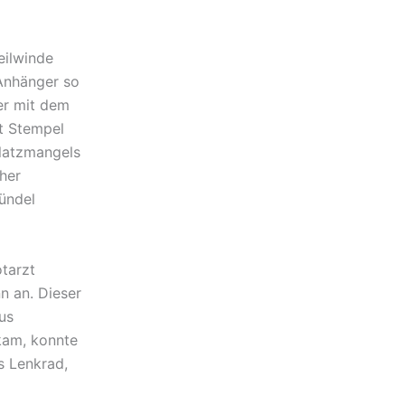
eilwinde
Anhänger so
er mit dem
t Stempel
Platzmangels
her
ündel
tarzt
n an. Dieser
us
nkam, konnte
s Lenkrad,