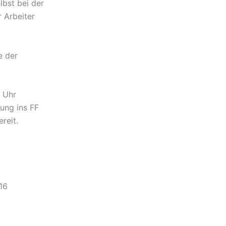
lbst bei der
 Arbeiter
e der
0 Uhr
ung ins FF
reit.
16