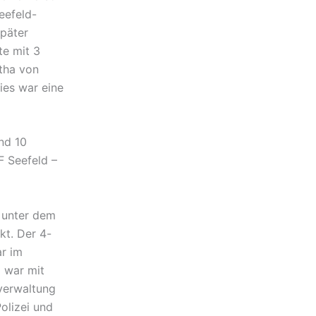
eefeld-
später
te mit 3
rtha von
ies war eine
nd 10
F Seefeld –
 unter dem
kt. Der 4-
r im
 war mit
sverwaltung
olizei und