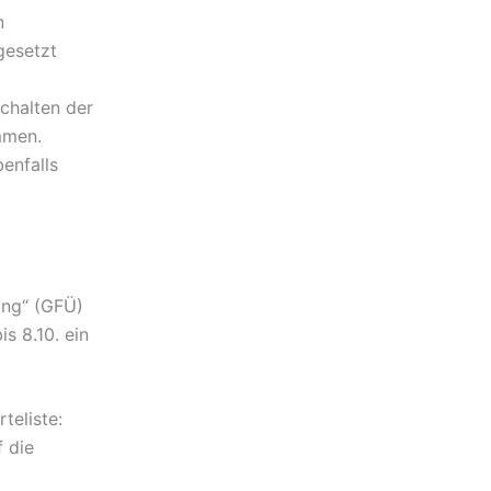
n
gesetzt
schalten der
mmen.
enfalls
ung“ (GFÜ)
s 8.10. ein
teliste:
 die