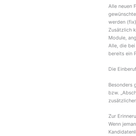
Alle neuen 
gewünschten
werden (fix)
Zusätzlich 
Module, ang
Alle, die b
bereits ein 
Die Einberu
Besonders g
bzw. „Absch
zusätzliche
Zur Erinner
Wenn jemand
Kandidatenli