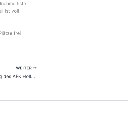
lnehmerliste
 ist voll
lätze frei
WEITER
Kommandantentag des AFK Hollabrunn