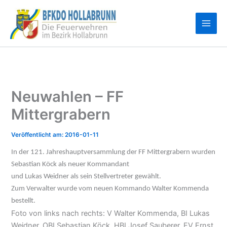
Zum
Inhalt
springen
Neuwahlen – FF
Mittergrabern
2016-01-11
In der 121. Jahreshauptversammlung der FF Mittergrabern wurden
Sebastian Köck als neuer Kommandant
und Lukas Weidner als sein Stellvertreter gewählt.
Zum Verwalter wurde vom neuen Kommando Walter Kommenda
bestellt.
Foto von links nach rechts: V Walter Kommenda, BI Lukas
Weidner, OBI Sebastian Köck, HBI Josef Sauberer, EV Ernst