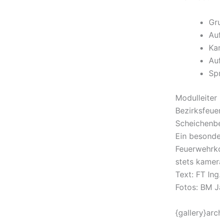
Gr
Au
Ka
Au
Sp
Modulleiter 
Bezirksfeue
Scheichenbe
Ein besonde
Feuerwehrko
stets kamer
Text: FT Ing
Fotos: BM J
{gallery}arc