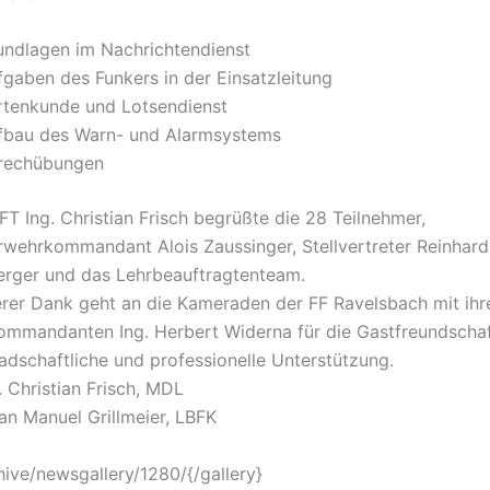
undlagen im Nachrichtendienst
fgaben des Funkers in der Einsatzleitung
rtenkunde und Lotsendienst
fbau des Warn- und Alarmsystems
rechübungen
FT Ing. Christian Frisch begrüßte die 28 Teilnehmer,
rwehrkommandant Alois Zaussinger, Stellvertreter Reinhard
rger und das Lehrbeauftragtenteam.
rer Dank geht an die Kameraden der FF Ravelsbach mit ih
mmandanten Ing. Herbert Widerna für die Gastfreundschaf
adschaftliche und professionelle Unterstützung.
. Christian Frisch, MDL
an Manuel Grillmeier, LBFK
hive/newsgallery/1280/{/gallery}