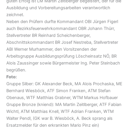
guten Erfolg ist LM Martin Zeitlberger begeistert, der für die
Ausbildung und Vorbereitungsarbeiten verantwortlich
zeichnet.
Neben den Prüfern durfte Kommandant OBI Jürgen Figerl
auch Bezirksfeuerwehrkommandant OBR Johann Thürr,
Stellvertreter BR Reinhard Scheichenberger,
Abschnittskommandant BR Josef Nestreba, Stellvertreter
ABI Werner Murhammer, den Vorsitzenden der
Arbeitsgruppe Ausbildungsprüfung Löscheinsatz NÖ, BR
Alois Zaussinger sowie Bürgermeister Ing. Peter Steinbach
begrüßen.
Foto:
Gruppe Silber: GK Alexander Beck, MA Alois Prochaska, ME
Bernhard Wiesböck, ATF Simon Franken, ATM Stefan
Obenaus, WTF Matthias Grabner, WTM Markus Hofbauer
Gruppe Bronze (kniend): MA Martin Zeitlberger, ATF Fabian
Wichtl, ATM Matthias Knell, WTF Adrian Franken, WTM
Walter Pendl, (GK war B. Wiesböck, A. Beck sprang als
Ersatzmelder für den erkrankten Mario Pinz ein)