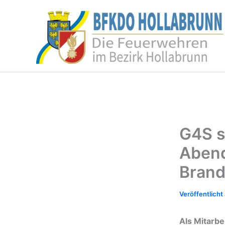
Zum
Inhalt
springen
G4S s
Abend
Brand
Als Mitarbe