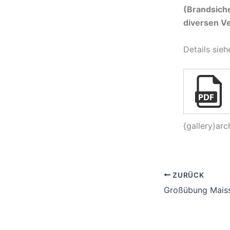
(Brandsiche
diversen V
Details sieh
{gallery}arc
ZURÜCK
Großübung Mais