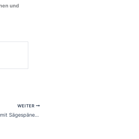
nnen und
WEITER
10.10.2014 – LKW mit Sägespäne brennt!