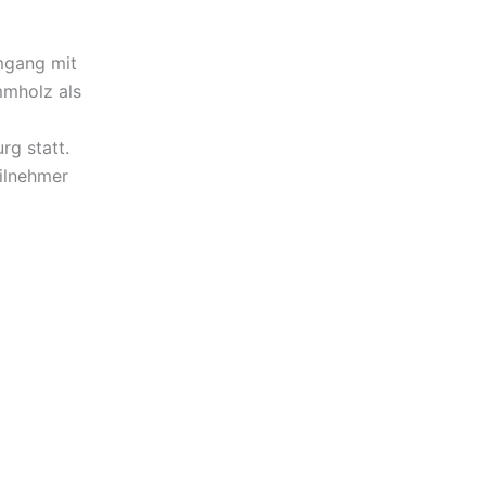
mgang mit
mmholz als
rg statt.
eilnehmer