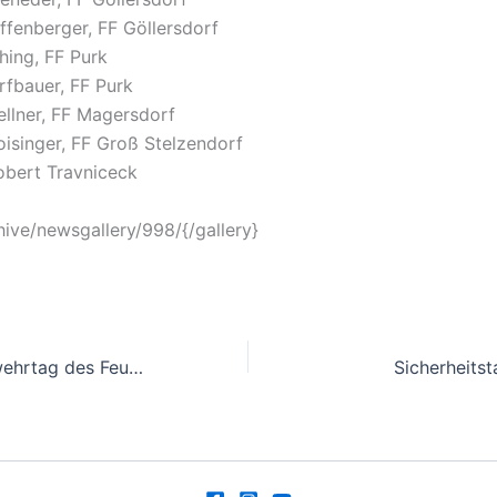
ffenberger, FF Göllersdorf
hing, FF Purk
fbauer, FF Purk
ellner, FF Magersdorf
isinger, FF Groß Stelzendorf
obert Travniceck
hive/newsgallery/998/{/gallery}
Abschnittsfeuerwehrtag des Feuerwehrabschnittes Hollabrunn
Sicherheitst