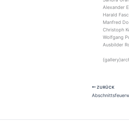
Alexander E
Harald Fasc
Manfred Dor
Christoph K
Wolfgang Po
Ausbilder R
{gallery}arc
ZURÜCK