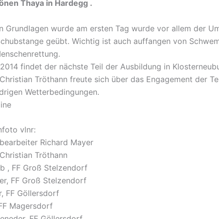
nen Thaya in Hardegg .
n Grundlagen wurde am ersten Tag wurde vor allem der U
chubstange geübt. Wichtig ist auch auffangen von Schwe
Menschenrettung.
2014 findet der nächste Teil der Ausbildung in Klosterneubu
 Christian Tröthann freute sich über das Engagement der T
idrigen Wetterbedingungen.
line
oto vlnr:
bearbeiter Richard Mayer
 Christian Tröthann
b , FF Groß Stelzendorf
ler, FF Groß Stelzendorf
, FF Göllersdorf
 FF Magersdorf
eneder, FF Göllersdorf