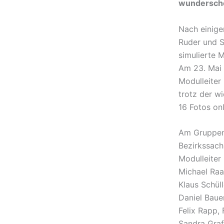
wunderschö
Nach einige
Ruder und S
simulierte 
Am 23. Mai 
Modulleiter
trotz der w
16 Fotos on
Am Gruppenf
Bezirkssach
Modulleiter
Michael Raa
Klaus Schül
Daniel Bauer
Felix Rapp,
Sandra Graf