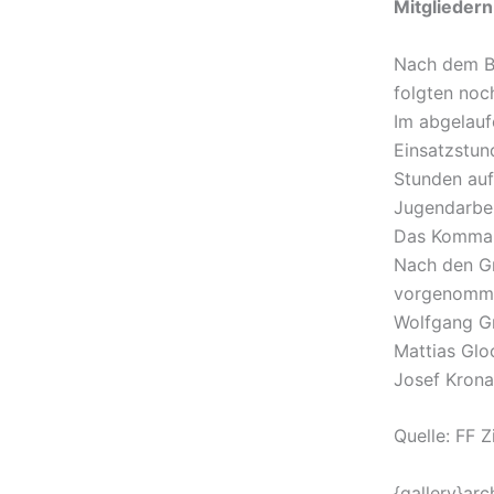
Mitglieder
Nach dem B
folgten noc
Im abgelauf
Einsatzstun
Stunden auf
Jugendarbei
Das Kommand
Nach den G
vorgenomm
Wolfgang G
Mattias Gl
Josef Kron
Quelle: FF Z
{gallery}arc