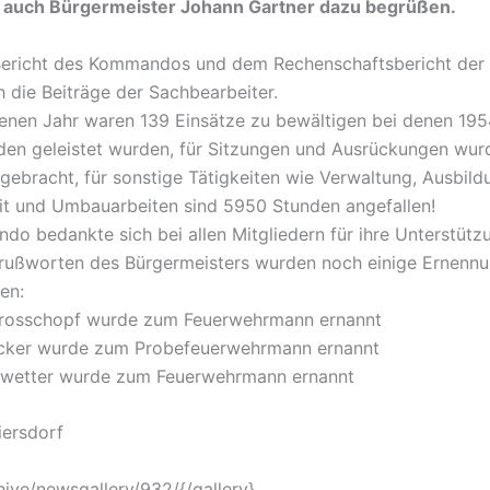
n auch Bürgermeister Johann Gartner dazu begrüßen.
ericht des Kommandos und dem Rechenschaftsbericht der
h die Beiträge der Sachbearbeiter.
enen Jahr waren 139 Einsätze zu bewältigen bei denen 195
den geleistet wurden, für Sitzungen und Ausrückungen wu
gebracht, für sonstige Tätigkeiten wie Verwaltung, Ausbild
t und Umbauarbeiten sind 5950 Stunden angefallen!
o bedankte sich bei allen Mitgliedern für ihre Unterstütz
rußworten des Bürgermeisters wurden noch einige Ernenn
en:
rosschopf wurde zum Feuerwehrmann ernannt
ocker wurde zum Probefeuerwehrmann ernannt
awetter wurde zum Feuerwehrmann ernannt
iersdorf
hive/newsgallery/932/{/gallery}