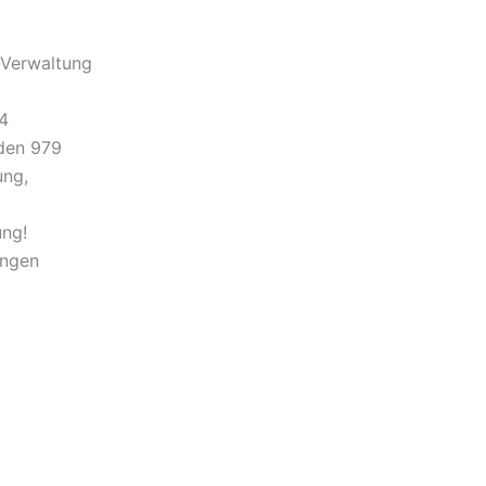
 Verwaltung
4
rden 979
ung,
ung!
ungen