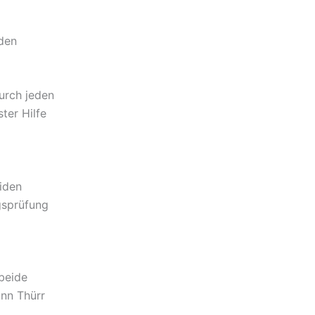
den
urch jeden
ter Hilfe
iden
gsprüfung
beide
nn Thürr