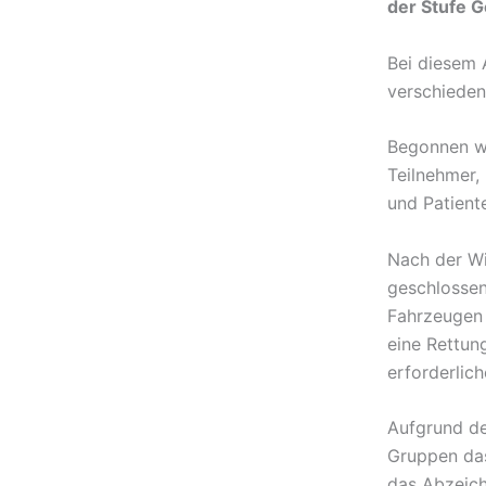
der Stufe G
Bei diesem 
verschieden
Begonnen wu
Teilnehmer,
und Patient
Nach der Wi
geschlossen
Fahrzeugen 
eine Rettun
erforderlic
Aufgrund de
Gruppen das
das Abzeich