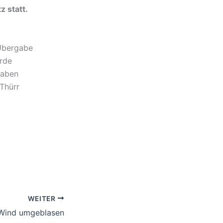
 statt.
Übergabe
rde
haben
Thürr
WEITER
Wind umgeblasen