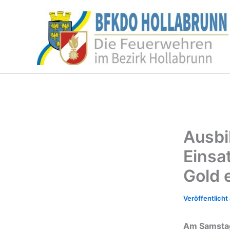
Zum
Inhalt
springen
Ausbi
Einsa
Gold 
Am Samstag