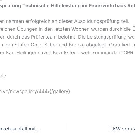
prüfung Technische Hilfeleistung im Feuerwehrhaus Retz
n nahmen erfolgreich an dieser Ausbildungsprüfung teil.
reichen Übungen in den letzten Wochen wurden durch die 
en durch das Prüferteam belohnt. Die Leistungsprüfung wu
in den Stufen Gold, Silber und Bronze abgelegt. Gratuliert 
er Karl Heilinger sowie Bezirksfeuerwehrkommandant OBR 
etz
hive/newsgallery/444/{/gallery}
Wieder einmal Verkehrsunfall mit eingeklemmter Person auf der LB2
LKW vom 