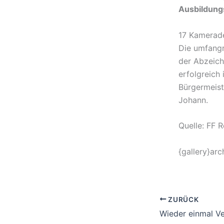
Ausbildungs
17 Kamerade
Die umfang
der Abzeich
erfolgreich 
Bürgermeist
Johann.
Quelle: FF R
{gallery}arc
ZURÜCK