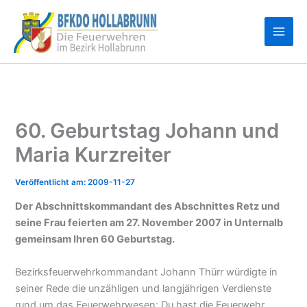
Zum
Inhalt
springen
60. Geburtstag Johann und
Maria Kurzreiter
2009-11-27
Der Abschnittskommandant des Abschnittes Retz und
seine Frau feierten am 27. November 2007 in Unternalb
gemeinsam Ihren 60 Geburtstag.
Bezirksfeuerwehrkommandant Johann Thürr würdigte in
seiner Rede die unzähligen und langjährigen Verdienste
rund um das Feuerwehrwesen: Du hast die Feuerwehr