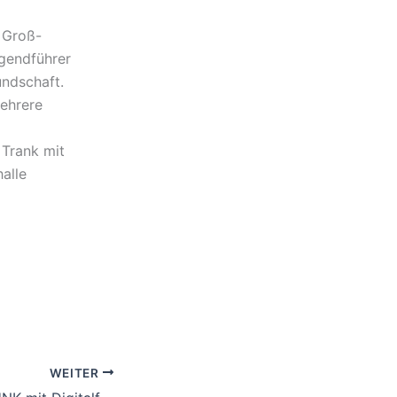
 Groß-
ugendführer
undschaft.
mehrere
 Trank mit
alle
WEITER