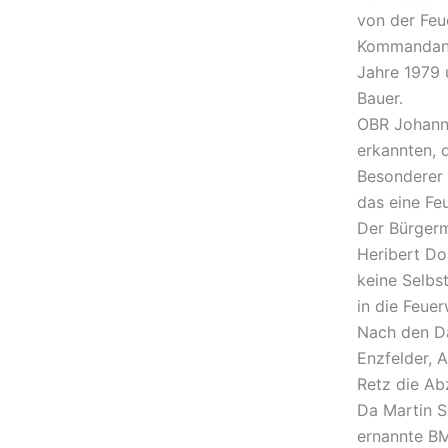
von der Feu
Kommandant 
Jahre 1979
Bauer.
OBR Johann 
erkannten, 
Besonderer 
das eine Fe
Der Bürgerm
Heribert D
keine Selbs
in die Feue
Nach den D
Enzfelder, 
Retz die Ab
Da Martin S
ernannte BM