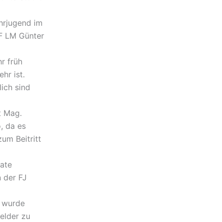
hrjugend im
F LM Günter
r früh
hr ist.
ich sind
t Mag.
, da es
um Beitritt
ate
 der FJ
t wurde
elder zu