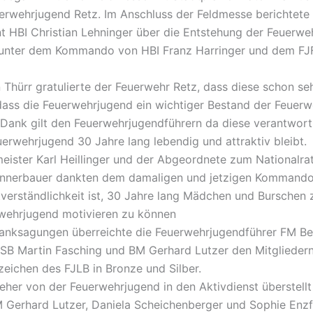
erwehrjugend Retz. Im Anschluss der Feldmesse berichtete
HBI Christian Lehninger über die Entstehung der Feuerwe
 unter dem Kommando von HBI Franz Harringer und dem FJ
Thürr gratulierte der Feuerwehr Retz, dass diese schon seh
dass die Feuerwehrjugend ein wichtiger Bestand der Feuerwe
Dank gilt den Feuerwehrjugendführern da diese verantwortl
uerwehrjugend 30 Jahre lang lebendig und attraktiv bleibt.
eister Karl Heillinger und der Abgeordnete zum Nationalra
onnerbauer dankten dem damaligen und jetzigen Kommando
tverständlichkeit ist, 30 Jahre lang Mädchen und Burschen z
rwehrjugend motivieren zu können
anksagungen überreichte die Feuerwehrjugendführer FM Be
ASB Martin Fasching und BM Gerhard Lutzer den Mitgliedern
zeichen des FJLB in Bronze und Silber.
eher von der Feuerwehrjugend in den Aktivdienst überstell
 Gerhard Lutzer, Daniela Scheichenberger und Sophie Enzf