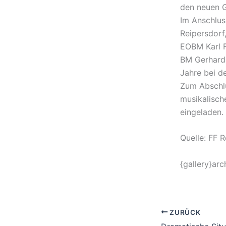
den neuen 
Im Anschlus
Reipersdorf
EOBM Karl F
BM Gerhard 
Jahre bei d
Zum Abschlu
musikalisch
eingeladen.
Quelle: FF R
{gallery}arc
ZURÜCK