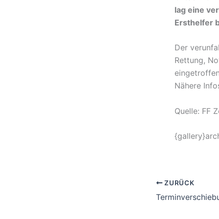
lag eine ve
Ersthelfer 
Der verunfal
Rettung, No
eingetroffen
Nähere Info
Quelle: FF Z
{gallery}arc
ZURÜCK