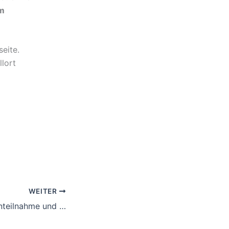
em
seite.
llort
WEITER
Danke über die Anteilnahme und Spenden